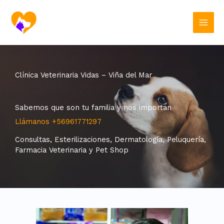
Ir
al
contenido
Clínica Veterinaria Vidas – Viña del Mar
Sabemos que son tu familia y nos importan
Llámanos
+56961771297
Consultas, Esterilizaciones, Dermatología, Peluquería,
Farmacia Veterinaria y Pet Shop